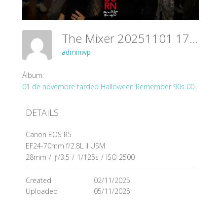
The Mixer 20251101 179
adminwp
Álbum:
01 de novembre tardeo Halloween Remember 90s 00s
DETAILS
Canon EOS R5
EF24-70mm f/2.8L II USM
28mm
/
ƒ/3.5
/
1/125s
/
ISO 2500
Created
02/11/2025
Uploaded
05/11/2025