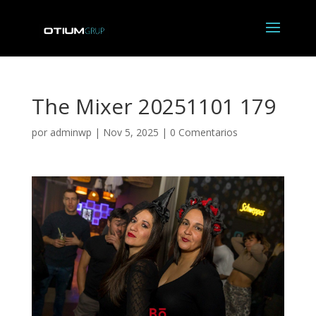
The Mixer 20251101 179
por
adminwp
|
Nov 5, 2025
|
0 Comentarios