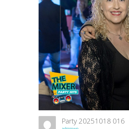
Party 20251018 016
adminwp