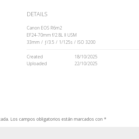
DETAILS
Canon EOS R6m2
EF24-70mm f/2.8L II USM
33mm
/
ƒ/3.5
/
1/125s
/
ISO 3200
Created
18/10/2025
Uploaded
22/10/2025
cada.
Los campos obligatorios están marcados con
*