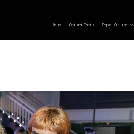
Inici
Otium Estiu
Espai Otium