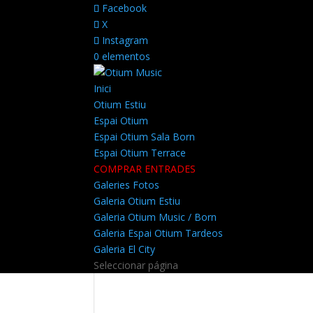
Facebook
X
Instagram
0 elementos
Inici
Otium Estiu
Espai Otium
Espai Otium Sala Born
Espai Otium Terrace
COMPRAR ENTRADES
Galeries Fotos
Galeria Otium Estiu
Galeria Otium Music / Born
Galeria Espai Otium Tardeos
Galeria El City
Seleccionar página