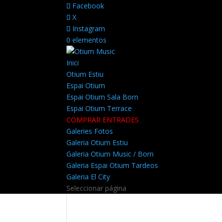
Facebook
X
Instagram
0 elementos
Inici
Otium Estiu
Espai Otium
Espai Otium Sala Born
Espai Otium Terrace
COMPRAR ENTRADES
Galeries Fotos
Galeria Otium Estiu
Galeria Otium Music / Born
Galeria Espai Otium Tardeos
Galeria El City
Seleccionar página