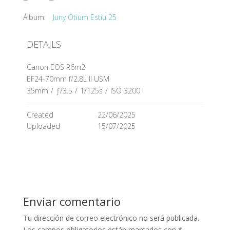
Álbum:
Juny Otium Estiu 25
DETAILS
Canon EOS R6m2
EF24-70mm f/2.8L II USM
35mm
/
ƒ/3.5
/
1/125s
/
ISO 3200
Created
22/06/2025
Uploaded
15/07/2025
Enviar comentario
Tu dirección de correo electrónico no será publicada.
Los campos obligatorios están marcados con
*