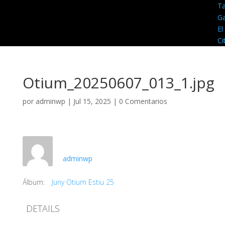
T
Ga
El
Ci
Otium_20250607_013_1.jpg
por
adminwp
|
Jul 15, 2025
|
0 Comentarios
adminwp
Álbum:
Juny Otium Estiu 25
DETAILS