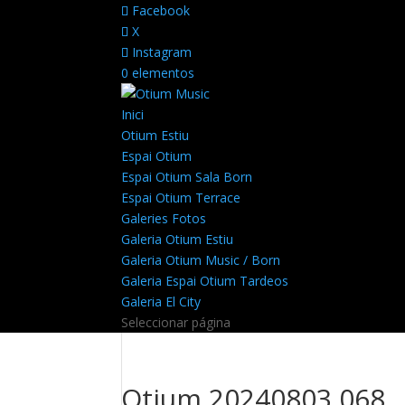
Facebook
X
Instagram
0 elementos
Inici
Otium Estiu
Espai Otium
Espai Otium Sala Born
Espai Otium Terrace
Galeries Fotos
Galeria Otium Estiu
Galeria Otium Music / Born
Galeria Espai Otium Tardeos
Galeria El City
Seleccionar página
Otium 20240803 068