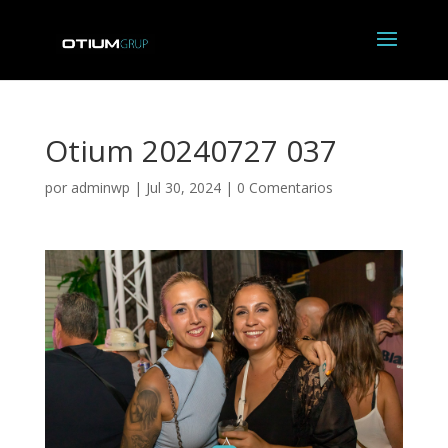
Otium 20240727 037
por
adminwp
|
Jul 30, 2024
|
0 Comentarios