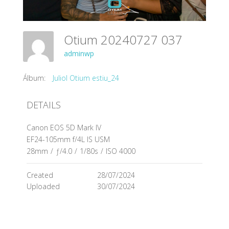
Otium 20240727 037
adminwp
Álbum:
Juliol Otium estiu_24
DETAILS
Canon EOS 5D Mark IV
EF24-105mm f/4L IS USM
28mm
/
ƒ/4.0
/
1/80s
/
ISO 4000
Created
28/07/2024
Uploaded
30/07/2024