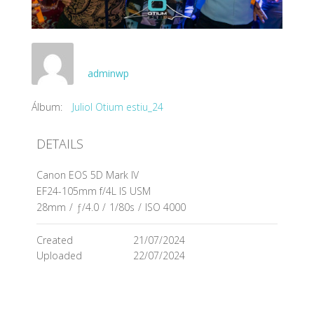
adminwp
Álbum:
Juliol Otium estiu_24
DETAILS
Canon EOS 5D Mark IV
EF24-105mm f/4L IS USM
28mm
/
ƒ/4.0
/
1/80s
/
ISO 4000
Created
21/07/2024
Uploaded
22/07/2024