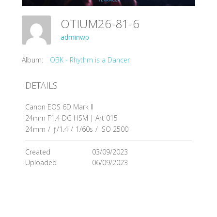
OTIUM26-81-6
adminwp
Álbum:
OBK - Rhythm is a Dancer
DETAILS
Canon EOS 6D Mark II
24mm F1.4 DG HSM | Art 015
24mm
/
ƒ/1.4
/
1/60s
/
ISO 2500
Created
03/09/2023
Uploaded
06/09/2023