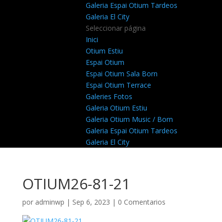
Galeria Espai Otium Tardeos
Galeria El City
Seleccionar página
Inici
Otium Estiu
Espai Otium
Espai Otium Sala Born
Espai Otium Terrace
Galeries Fotos
Galeria Otium Estiu
Galeria Otium Music / Born
Galeria Espai Otium Tardeos
Galeria El City
OTIUM26-81-21
por
adminwp
|
Sep 6, 2023
|
0 Comentarios