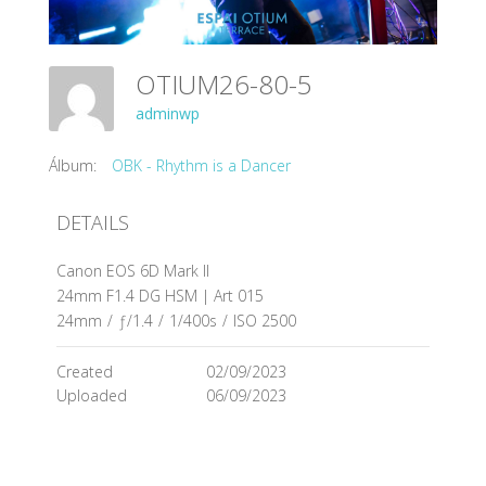
OTIUM26-80-5
adminwp
Álbum:
OBK - Rhythm is a Dancer
DETAILS
Canon EOS 6D Mark II
24mm F1.4 DG HSM | Art 015
24mm
/
ƒ/1.4
/
1/400s
/
ISO 2500
Created
02/09/2023
Uploaded
06/09/2023