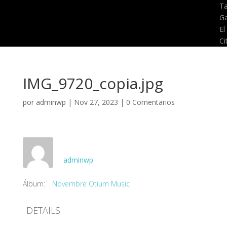
T
Ga
El
Ci
IMG_9720_copia.jpg
por
adminwp
|
Nov 27, 2023
|
0 Comentarios
adminwp
Álbum:
Novembre Otium Music
DETAILS