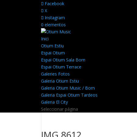
Facebook
X
Instagram
0 elementos
Inici
Otium Estiu
Espai Otium
Espai Otium Sala Born
Espai Otium Terrace
Galeries Fotos
Galeria Otium Estiu
Galeria Otium Music / Born
Galeria Espai Otium Tardeos
Galeria El City
Seleccionar página
IMG 8612