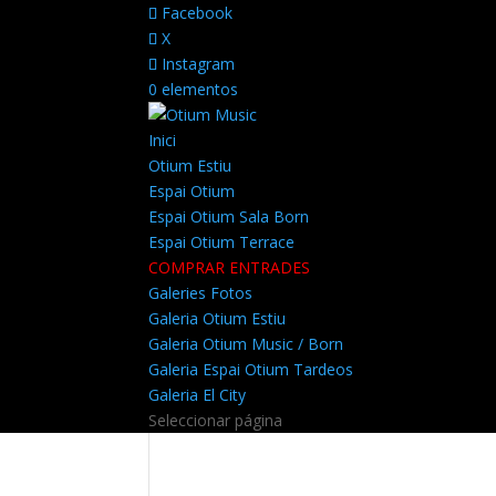
Facebook
X
Instagram
0 elementos
Inici
Otium Estiu
Espai Otium
Espai Otium Sala Born
Espai Otium Terrace
COMPRAR ENTRADES
Galeries Fotos
Galeria Otium Estiu
Galeria Otium Music / Born
Galeria Espai Otium Tardeos
Galeria El City
Seleccionar página