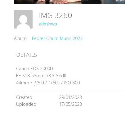
IMG 3260
adminwp
Álbum:
Febrer Otium Music 2023
DETAILS
Canon EOS 2000D
EF-S18-55mm f/3.5-5.6 III
44mm
/
ƒ/5.0
/
1/60s
/
ISO 800
Created
29/01/2023
Uploaded
17/05/2023