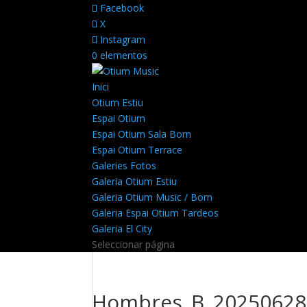
Facebook
X
Instagram
0 elementos
Inici
Otium Estiu
Espai Otium
Espai Otium Sala Born
Espai Otium Terrace
Galeries Fotos
Galeria Otium Estiu
Galeria Otium Music / Born
Galeria Espai Otium Tardeos
Galeria El City
Seleccionar página
Hombres_B_20250628_