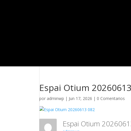
Espai Otium 20260613
por
adminwp
|
Jun 17, 2026
|
0 Comentarios
Espai Otium 202606