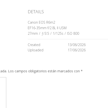
DETAILS
Canon EOS R6m2
EF16-35mm f/2.8L II USM
27mm
/
ƒ/3.5
/
1/125s
/
ISO 800
Created
13/06/2026
Uploaded
17/06/2026
cada.
Los campos obligatorios están marcados con
*