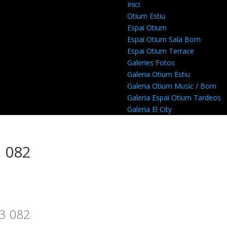
Inici
Otium Estiu
Espai Otium
Espai Otium Sala Born
Espai Otium Terrace
Galeries Fotos
Galeria Otium Estiu
Galeria Otium Music / Born
Galeria Espai Otium Tardeos
Galeria El City
 082
13 082