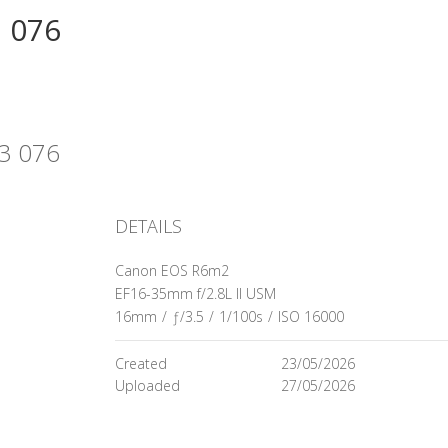
 076
23 076
DETAILS
Canon EOS R6m2
EF16-35mm f/2.8L II USM
16mm
/
ƒ/3.5
/
1/100s
/
ISO 16000
Created
23/05/2026
Uploaded
27/05/2026