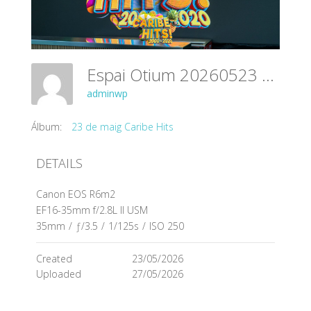
Espai Otium 20260523 054
adminwp
Álbum:
23 de maig Caribe Hits
DETAILS
Canon EOS R6m2
EF16-35mm f/2.8L II USM
35mm
/
ƒ/3.5
/
1/125s
/
ISO 250
Created
23/05/2026
Uploaded
27/05/2026