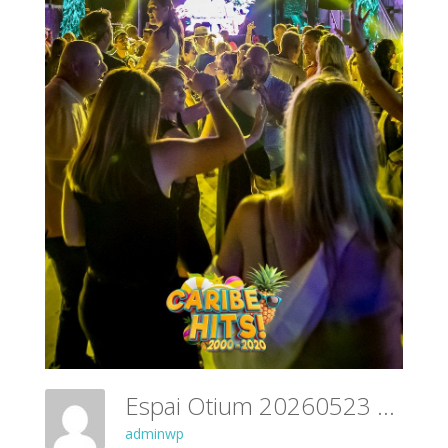
Espai Otium 20260523 031
adminwp