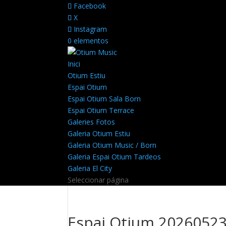
Facebook
X
Instagram
0 elementos
Inici
Otium Estiu
Espai Otium
Espai Otium Sala Born
Espai Otium Terrace
Galeries Fotos
Galeria Otium Estiu
Galeria Otium Music / Born
Galeria Espai Otium Tardeos
Galeria El City
Seleccionar página
Espai Otium 20260523