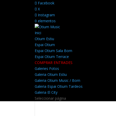
Facebook
X
Instagram
0 elementos
Inici
Otium Estiu
Espai Otium
Espai Otium Sala Born
Espai Otium Terrace
COMPRAR ENTRADES
Galeries Fotos
Galeria Otium Estiu
Galeria Otium Music / Born
Galeria Espai Otium Tardeos
Galeria El City
Seleccionar página