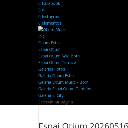
Facebook
X
Instagram
0 elementos
Inici
Otium Estiu
Espai Otium
Espai Otium Sala Born
Espai Otium Terrace
Galeries Fotos
Galeria Otium Estiu
Galeria Otium Music / Born
Galeria Espai Otium Tardeos
Galeria El City
Seleccionar página
Espai Otium 20260516