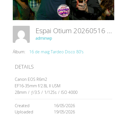
Espai Otium 20260516 145
adminwp
Álbum:
16 de maig Tardeo Disco 80's
DETAILS
Canon EOS R6m2
EF16-35mm f/2.8L II USM
28mm
/
ƒ/3.5
/
1/125s
/
ISO 4000
Created
16/05/2026
Uploaded
19/05/2026