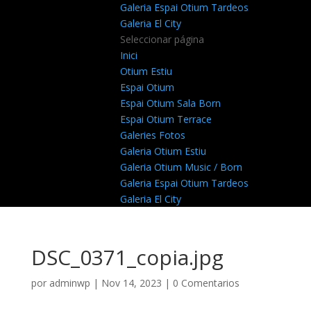
Galeria Espai Otium Tardeos
Galeria El City
Seleccionar página
Inici
Otium Estiu
Espai Otium
Espai Otium Sala Born
Espai Otium Terrace
Galeries Fotos
Galeria Otium Estiu
Galeria Otium Music / Born
Galeria Espai Otium Tardeos
Galeria El City
DSC_0371_copia.jpg
por
adminwp
|
Nov 14, 2023
|
0 Comentarios