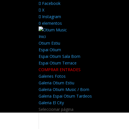
Facebook
X
Instagram
0 elementos
Inici
Otium Estiu
Espai Otium
Espai Otium Sala Born
Espai Otium Terrace
COMPRAR ENTRADES
Galeries Fotos
Galeria Otium Estiu
Galeria Otium Music / Born
Galeria Espai Otium Tardeos
Galeria El City
Seleccionar página