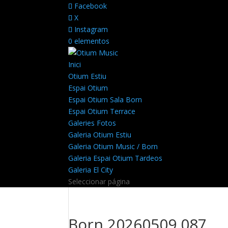
Facebook
X
Instagram
0 elementos
Inici
Otium Estiu
Espai Otium
Espai Otium Sala Born
Espai Otium Terrace
Galeries Fotos
Galeria Otium Estiu
Galeria Otium Music / Born
Galeria Espai Otium Tardeos
Galeria El City
Seleccionar página
Born 20260509 087