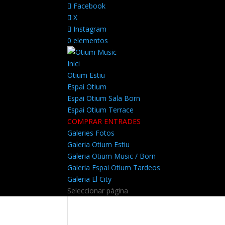
Facebook
X
Instagram
0 elementos
Inici
Otium Estiu
Espai Otium
Espai Otium Sala Born
Espai Otium Terrace
COMPRAR ENTRADES
Galeries Fotos
Galeria Otium Estiu
Galeria Otium Music / Born
Galeria Espai Otium Tardeos
Galeria El City
Seleccionar página