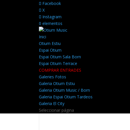
Facebook
X
Instagram
0 elementos
Inici
Otium Estiu
Espai Otium
Espai Otium Sala Born
Espai Otium Terrace
COMPRAR ENTRADES
Galeries Fotos
Galeria Otium Estiu
Galeria Otium Music / Born
Galeria Espai Otium Tardeos
Galeria El City
Seleccionar página