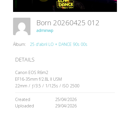
Born 20260425 012
adminwp
Álbum:
25 d'abril LO + DANCE 90s 00s
DETAILS
Canon EOS R6m2
EF16-35mm f/2.8L II USM
22mm
/
ƒ/3.5
/
1/125s
/
ISO 2500
Created
25/04/2026
Uploaded
29/04/2026