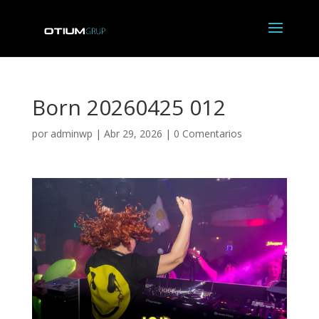
Born 20260425 012
por
adminwp
|
Abr 29, 2026
|
0 Comentarios