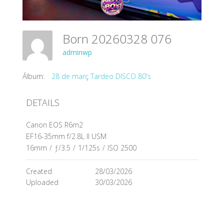
Born 20260328 076
adminwp
Álbum:
28 de març Tardeo DISCO 80's
DETAILS
Canon EOS R6m2
EF16-35mm f/2.8L II USM
16mm
/
ƒ/3.5
/
1/125s
/
ISO 2500
Created
28/03/2026
Uploaded
30/03/2026