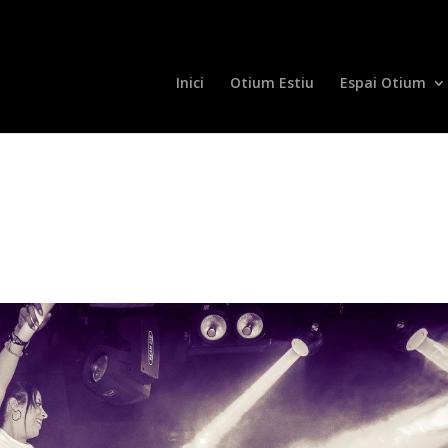
Inici
Otium Estiu
Espai Otium