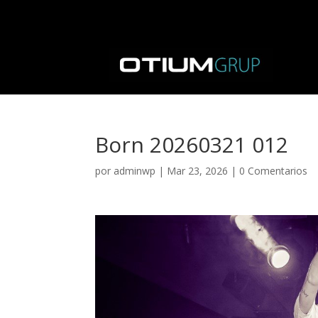
Born 20260321 012
por
adminwp
|
Mar 23, 2026
|
0 Comentarios