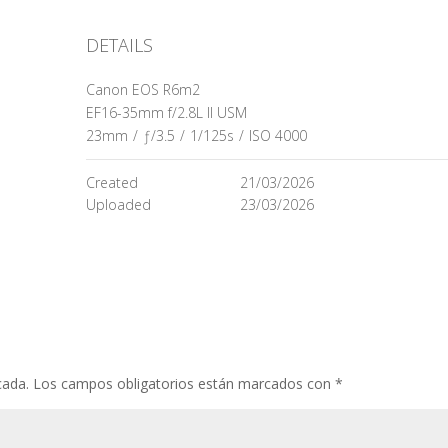
DETAILS
Canon EOS R6m2
EF16-35mm f/2.8L II USM
23mm
/
ƒ/3.5
/
1/125s
/
ISO 4000
Created
21/03/2026
Uploaded
23/03/2026
cada.
Los campos obligatorios están marcados con
*