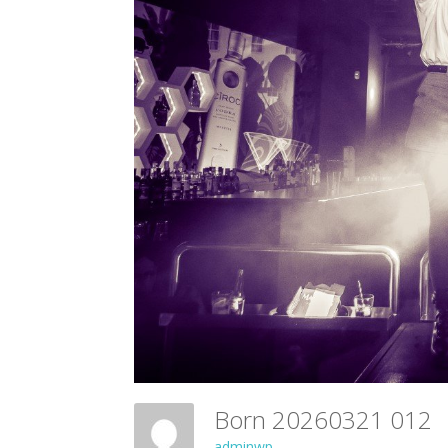
Born 20260321 012
adminwp