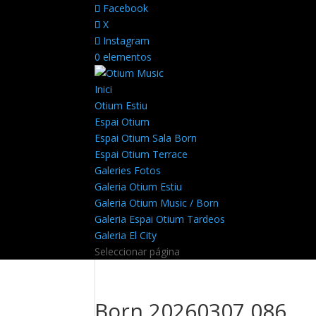
Facebook
X
Instagram
0 elementos
Inici
Otium Estiu
Espai Otium
Espai Otium Sala Born
Espai Otium Terrace
Galeries Fotos
Galeria Otium Estiu
Galeria Otium Music / Born
Galeria Espai Otium Tardeos
Galeria El City
Seleccionar página
Born 20260307 086