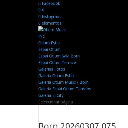
Facebook
X
Instagram
0 elementos
Inici
Otium Estiu
Espai Otium
Espai Otium Sala Born
Espai Otium Terrace
Galeries Fotos
Galeria Otium Estiu
Galeria Otium Music / Born
Galeria Espai Otium Tardeos
Galeria El City
Seleccionar página
Born 20260307 075