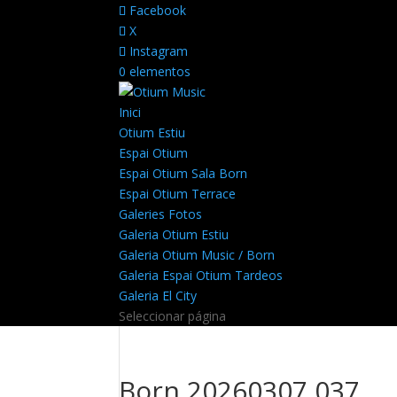
Facebook
X
Instagram
0 elementos
Inici
Otium Estiu
Espai Otium
Espai Otium Sala Born
Espai Otium Terrace
Galeries Fotos
Galeria Otium Estiu
Galeria Otium Music / Born
Galeria Espai Otium Tardeos
Galeria El City
Seleccionar página
Born 20260307 037