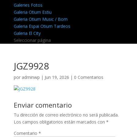
Galeries Fotos
Galeria Otium Estiu
Galeria Otium Music / Born
Galeria Espai Otium Tardeos
Galeria El City
Seleccionar página
JGZ9928
por
adminwp
|
Jun 19, 2026
|
0 Comentarios
Enviar comentario
Tu dirección de correo electrónico no será publicada.
Los campos obligatorios están marcados con
*
Comentario
*