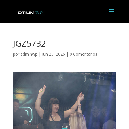
JGZ5732
por
adminwp
|
Jun 25, 2026
|
0 Comentarios