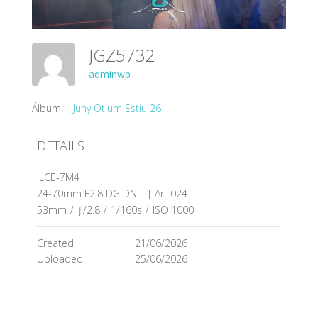
JGZ5732
adminwp
Álbum:
Juny Otium Estiu 26
DETAILS
ILCE-7M4
24-70mm F2.8 DG DN II | Art 024
53mm
/
ƒ/2.8
/
1/160s
/
ISO 1000
Created
21/06/2026
Uploaded
25/06/2026