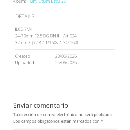
Álbum:
Juny Otium Estiu 26
DETAILS
ILCE-7M4
24-70mm F2.8 DG DN II | Art 024
32mm
/
ƒ/2.8
/
1/160s
/
ISO 1600
Created
20/06/2026
Uploaded
25/06/2026
Enviar comentario
Tu dirección de correo electrónico no será publicada.
Los campos obligatorios están marcados con
*