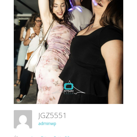
JGZ5551
adminwp