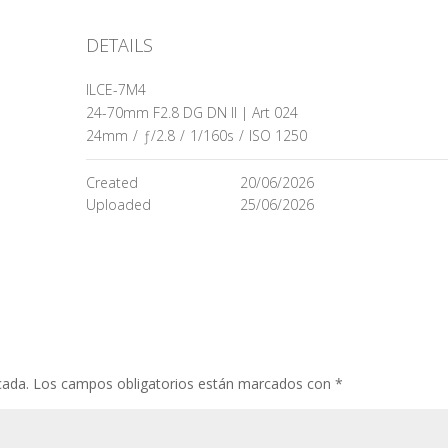
DETAILS
ILCE-7M4
24-70mm F2.8 DG DN II | Art 024
24mm
/
ƒ/2.8
/
1/160s
/
ISO 1250
Created
20/06/2026
Uploaded
25/06/2026
cada.
Los campos obligatorios están marcados con
*