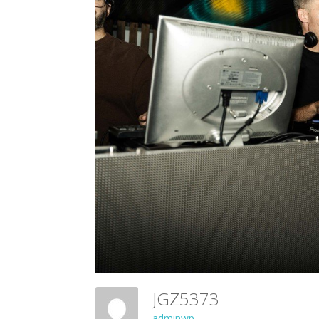
JGZ5373
adminwp