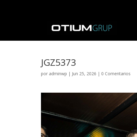
JGZ5373
por
adminwp
|
Jun 25, 2026
|
0 Comentarios