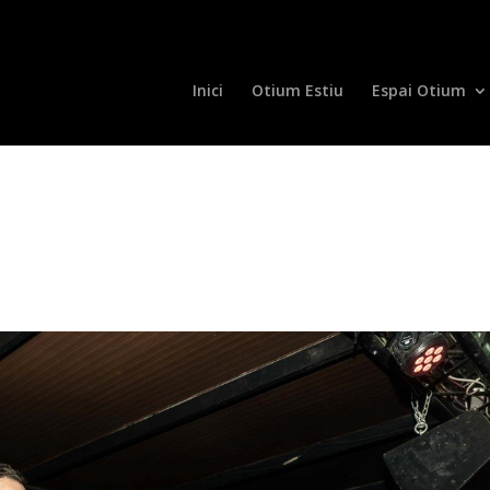
Inici
Otium Estiu
Espai Otium