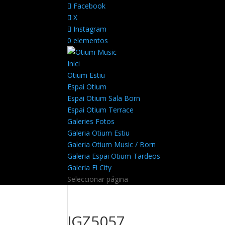
Facebook
X
Instagram
0 elementos
Inici
Otium Estiu
Espai Otium
Espai Otium Sala Born
Espai Otium Terrace
Galeries Fotos
Galeria Otium Estiu
Galeria Otium Music / Born
Galeria Espai Otium Tardeos
Galeria El City
Seleccionar página
JGZ5057