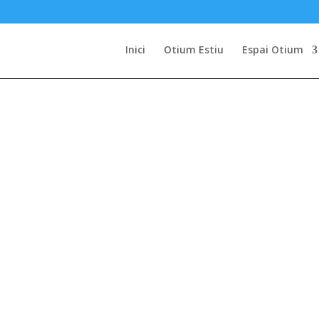
Inici
Otium Estiu
Espai Otium