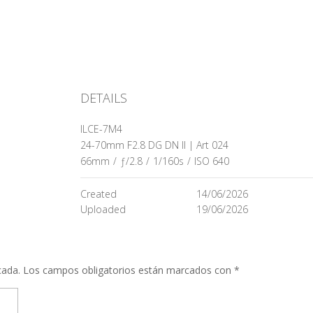
DETAILS
ILCE-7M4
24-70mm F2.8 DG DN II | Art 024
66mm
/
ƒ/2.8
/
1/160s
/
ISO 640
Created
14/06/2026
Uploaded
19/06/2026
cada.
Los campos obligatorios están marcados con
*