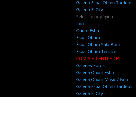
Galeria Espai Otium Tardeos
Galeria El City
Seleccionar página
Inici
Otium Estiu
Espai Otium
Espai Otium Sala Born
Espai Otium Terrace
COMPRAR ENTRADES
Galeries Fotos
Galeria Otium Estiu
Galeria Otium Music / Born
Galeria Espai Otium Tardeos
Galeria El City