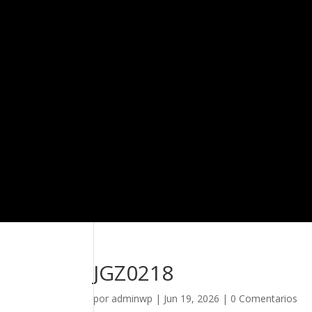
JGZ0218
por
adminwp
|
Jun 19, 2026
|
0 Comentarios