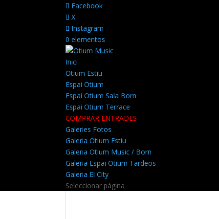
Facebook
X
Instagram
0 elementos
Inici
Otium Estiu
Espai Otium
Espai Otium Sala Born
Espai Otium Terrace
COMPRAR ENTRADES
Galeries Fotos
Galeria Otium Estiu
Galeria Otium Music / Born
Galeria Espai Otium Tardeos
Galeria El City
Seleccionar página